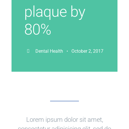
plaque by
80%
Dental Health • October 2, 2017
Lorem ipsum dolor sit amet,
consectetur adipisicing elit, sed do